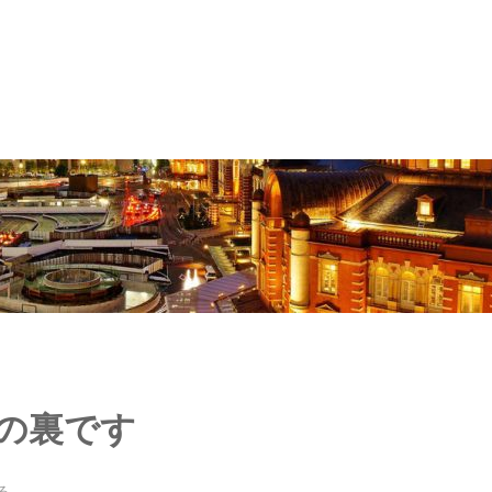
の裏です
る