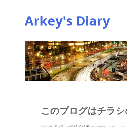
コ
ン
Arkey's Diary
テ
ン
ツ
へ
ス
キ
ッ
プ
このブログはチラシ
2023年7月1日
.
未分類
投稿者:
arkey22
.
コメントす