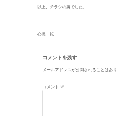
以上、チラシの裏でした。
投
心機一転
稿
ナ
コメントを残す
ビ
メールアドレスが公開されることはあ
ゲ
ー
コメント
※
シ
ョ