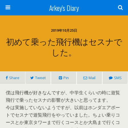
Arkey's Diary
2019年10月25日
初めて乗った飛行機はセスナで
した。
Share
Tweet
Pin
Mail
SMS
僕は飛行機が好きなんですが、中学生くらいの時に遊覧
飛行で乗ったセスナの影響が大きいと思ってます。
今は実施していないようですが、以前はホンダエアポー
トでセスナで遊覧飛行をやっていました。ちょい乗りコ
ースとか東京タワーまで行くコースとか大島まで行くコ