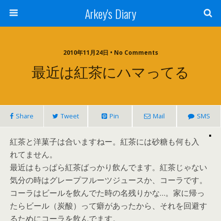
Arkey's Diary
2010年11月24日 • No Comments
最近は紅茶にハマってる
Share
Tweet
Pin
Mail
SMS
紅茶と洋菓子は合いますねー。紅茶には砂糖も何も入
れてません。
最近はもっぱら紅茶ばっかり飲んでます。紅茶じゃない
気分の時はグレープフルーツジュースか、コーラです。
コーラはビールを飲んでた時の名残りかな…。家に帰っ
たらビール（炭酸）って癖があったから、それを回避す
るためにコーラを飲んでます。