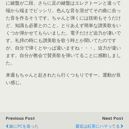
に鍵盤が二段、さらに足の鍵盤はエレクトーンと違って
端から端までビッシリ。色んな音を混ぜてその曲に合っ
た音を作るそうです。ちゃんと弾くには技術もそうだけ
ど、知識も必要とのこと。とりあえず簡単な讃美歌をい
くつか弾かせてもらいました。電子だけど迫力が凄いで
す。礼拝の時にも讃美歌を歌う時とか聞いてたのです
が、自分で弾くとやっぱ違いますね・・・。迫力が違い
ます。自分が教会で賛美歌を弾いてることに感動しまし
た。
来週もちゃんと起きれたら行くつもりですー。運動が良
い感じ。
Previous Post
Next Post
妹にPCを送った
最近は紅茶にハマってる