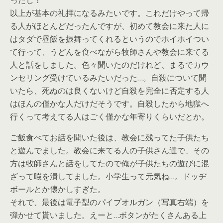
ったし！
以上が基本の礼拝になるみたいです。これだけやって帰
る人がほとんどだったんですが、初めて教会に来た人に
はタダで昼飯を振舞ってくれるというのでホイホイつい
て行って、うどんを食べながら牧師さんや教会に来てる
人と話をしました。色々聞いたのだけれど、まるでカウ
ンセリング受けているみたいだった…。自殺について聞
いたら、死ぬのは良くないけど自殺を完全に否定する人
はほんの僅かな人だけだそうです。自殺したから地獄へ
行くって考えてる人はごく僅かな年寄りくらいだとか。
ご飯食べてお話を聞いた後は、教会に残ってた子供たち
と遊んでました。教会に来てる人の子供さん達で、その
方は牧師さんと話をしてたので俺が子供たちの遊びに混
ざって暇を潰してました。小学生って元気ね…。ドッヂ
ボールとか懐かしすぎた。
それで、最後は電子型のパイプオルガン（写真右端）を
弾かせて貰いました。えーと…ボタンがたくさんある上