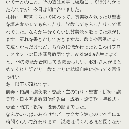
いでーとのこと。その週は見事に寝過ごして行けなかっ
たんですが、今日は間に合いました。
礼拝は１時間くらいで終わって、賛美歌を歌ったり聖書
を読み聞かせてもらったり、説教してもらったりって流
れでした。なんか半分くらいは賛美歌を歌ってた気がし
ます。流れを書きだしておきますね。教会や宗派によっ
て違うかもだけれど。ちなみに俺が行ったところはプロ
テスタントの日本基督教団です。wikipedia先生による
と、33の教派が合同してる教会らしい。牧師さんがまと
めてくれた話だと、教会ごとに結構自由にやってる宗派
っぽい。
あ、以下が流れです。
前奏・招詞・讃美歌・交読・主の祈り・聖書・祈祷・讃
美歌・日本基督教団信仰告白・説教・讃美歌・聖餐式・
献金・頌栄・祝祷・後奏の順番でした。
なんかいっぱいあるけれど、サクサク進むので本当に１
時間くらいで終わります。説教は眠くなるほど長くなか