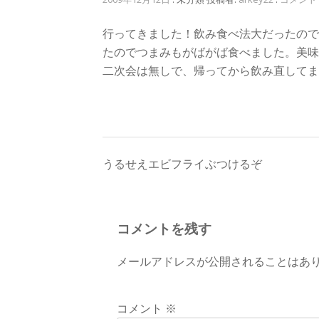
行ってきました！飲み食べ法大だったので
たのでつまみもがばがば食べました。美味
二次会は無しで、帰ってから飲み直してま
投
うるせえエビフライぶつけるぞ
稿
ナ
コメントを残す
ビ
メールアドレスが公開されることはあ
ゲ
ー
コメント
※