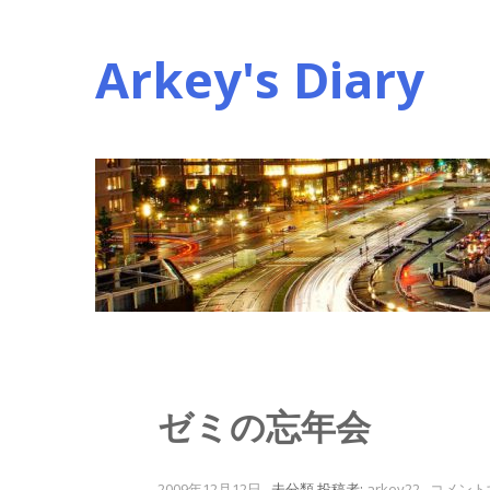
コ
ン
Arkey's Diary
テ
ン
ツ
へ
ス
キ
ッ
プ
ゼミの忘年会
2009年12月12日
.
未分類
投稿者:
arkey22
.
コメント