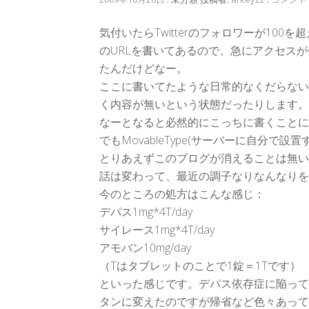
気付いたらTwitterのフォロワーが100
のURLを書いてあるので、急にアクセス
たんだけどなー。
ここに書いてたような日常的なくだらないこ
く内容が無いという状態だったりします。まぁ
なーとなると必然的にこっちに書くことに
でもMovableType(サーバーに自分
とりあえずこのブログが消えることは無い
話は変わって、最近の調子なりなんなりを
今のところの処方はこんな感じ：
デパス1mg*4T/day
サイレース1mg*4T/day
アモバン10mg/day
（Tはタブレットのことで1錠＝1Tです）
といった感じです。デパス依存症に陥って
タンに変えたのですが帰省など色々あって結