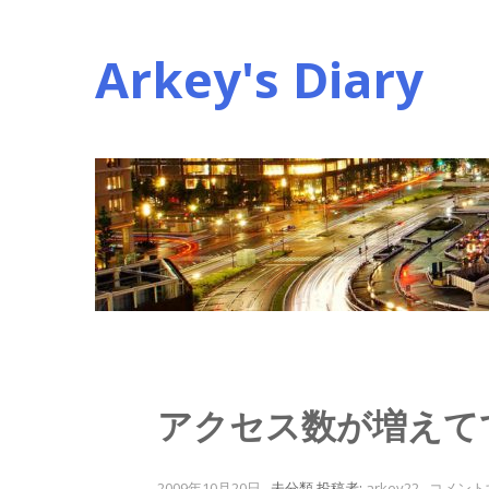
コ
ン
Arkey's Diary
テ
ン
ツ
へ
ス
キ
ッ
プ
アクセス数が増えて
2009年10月20日
.
未分類
投稿者:
arkey22
.
コメント