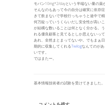
モバン10mg*2/dayという半端ない量の
そんなのもあって今の自分は確実に依存症
きて飲まないで学校行っちゃうと途中で精
何万錠っていうくらいだし安全性が高いこ
が結構な数いることは何となく分かる。う
れる優良顧客と見てるとしか思えないって
あれ、全然まとまってないや。でもまぁ日記
期的に収集してくれる
Twilog
なんてのがあ
いです。
ではまたー。
投
基本情報技術者の試験を受けてきました。
稿
ナ
コメントを残す