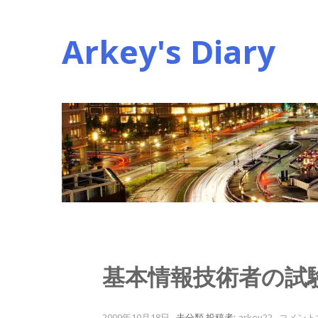
コ
ン
Arkey's Diary
テ
ン
ツ
へ
ス
キ
ッ
プ
基本情報技術者の試
2009年10月18日
.
未分類
投稿者:
arkey22
.
コメント