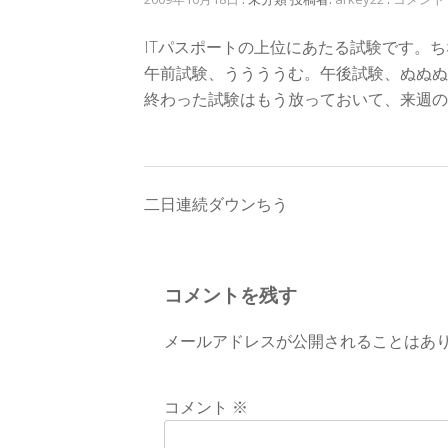
ITパスポートの上位にあたる試験です。
午前試験、ううううむ。午後試験、ぬぬぬ
終わった試験はもう放っておいて、来週のT
投
二日連続ダウンちう
稿
ナ
コメントを残す
ビ
メールアドレスが公開されることはあ
ゲ
ー
コメント
※
シ