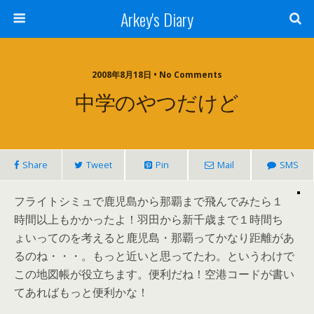
Arkey's Diary
2008年8月18日 • No Comments
中学のやつだけど
Share
Tweet
Pin
Mail
SMS
フライトシミュで鹿児島から那覇まで飛んでみたら１
時間以上もかかったよ！羽田から新千歳まで１時間ち
ょいってのを考えると鹿児島・那覇ってかなり距離があ
るのね・・・。もっと近いと思ってたわ。というわけで
この地図帳が役立ちます。便利だね！空港コードが書い
てあればもっと便利かな！