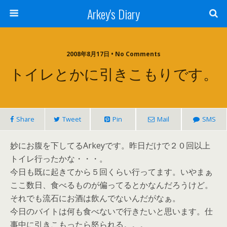
Arkey's Diary
2008年8月17日 • No Comments
トイレとかに引きこもりです。
Share
Tweet
Pin
Mail
SMS
妙にお腹を下してるArkeyです。昨日だけで２０回以上
トイレ行ったかな・・・。
今日も既に起きてから５回くらい行ってます。いやまぁ
ここ数日、食べるものが偏ってるとかなんだろうけど。
それでも流石にお酒は飲んでないんだがなぁ。
今日のバイトは何も食べないで行きたいと思います。仕
事中に引きこもったら怒られる。。。