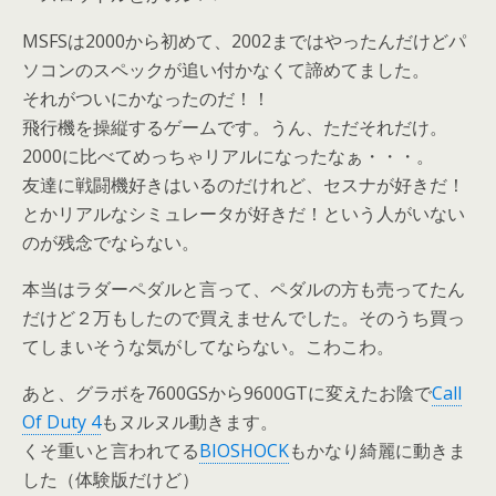
MSFSは2000から初めて、2002まではやったんだけどパ
ソコンのスペックが追い付かなくて諦めてました。
それがついにかなったのだ！！
飛行機を操縦するゲームです。うん、ただそれだけ。
2000に比べてめっちゃリアルになったなぁ・・・。
友達に戦闘機好きはいるのだけれど、セスナが好きだ！
とかリアルなシミュレータが好きだ！という人がいない
のが残念でならない。
本当はラダーペダルと言って、ペダルの方も売ってたん
だけど２万もしたので買えませんでした。そのうち買っ
てしまいそうな気がしてならない。こわこわ。
あと、グラボを7600GSから9600GTに変えたお陰で
Call
Of Duty 4
もヌルヌル動きます。
くそ重いと言われてる
BIOSHOCK
もかなり綺麗に動きま
した（体験版だけど）