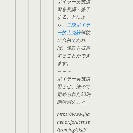
ボイラー実技講
習を受講・修了
することによ
り、
二級ボイラ
ー技士免許
試験
に合格であれ
ば、免許を取得
することができ
ます。
～～～
ボイラー実技講
習とは、法令で
定められた20時
間講習のこと
https://www.jba
net.or.jp/license
/training/skill/