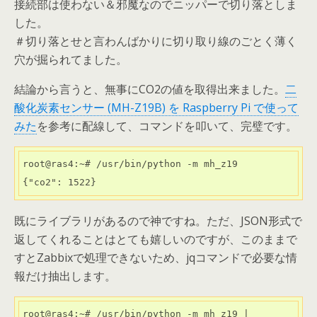
接続部は使わない＆邪魔なのでニッパーで切り落としま
した。
＃切り落とせと言わんばかりに切り取り線のごとく薄く
穴が掘られてました。
結論から言うと、無事にCO2の値を取得出来ました。
二
酸化炭素センサー (MH-Z19B) を Raspberry Pi で使って
みた
を参考に配線して、コマンドを叩いて、完璧です。
root@ras4:~# /usr/bin/python -m mh_z19

{"co2": 1522}
既にライブラリがあるので神ですね。ただ、JSON形式で
返してくれることはとても嬉しいのですが、このままで
すとZabbixで処理できないため、jqコマンドで必要な情
報だけ抽出します。
root@ras4:~# /usr/bin/python -m mh_z19 | 