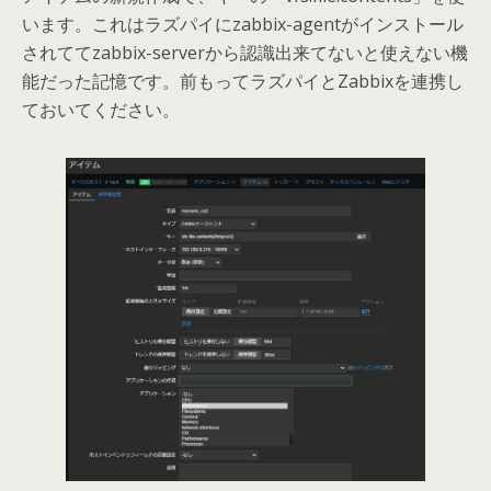
います。これはラズパイにzabbix-agentがインストール
されててzabbix-serverから認識出来てないと使えない機
能だった記憶です。前もってラズパイとZabbixを連携し
ておいてください。