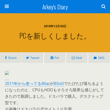
Arkey's Diary
2018年12月30日
PCを新しくしました。
Share
Tweet
Pin
Mail
SMS
2011年から使ってるiMac
が
BSoD
でたびたび落ちるよう
になったのと、CPUもHDDもそろそろ限界な感じがして
きたので新調しました。ドスパラで購入。デスクトップ
型です。
※画像はドスパラ公式サイトより引用