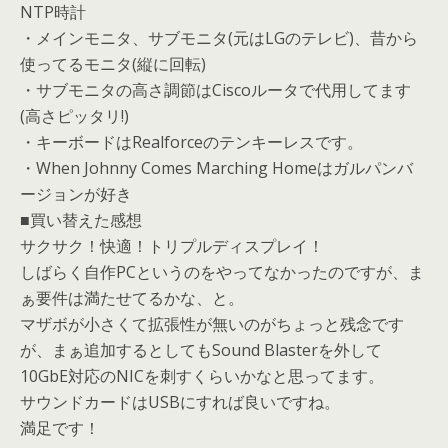
NTP時計
・メインモニタ、サブモニタ(元はLGのテレビ)、昔から
使ってるモニタ(縦に回転)
・サブモニタの高さ調節はCiscoルータで代用してます
(高さピッタリ!)
・キーボードはRealforceのテンキーレスです。
・When Johnny Comes Marching Homeはガルパンバ
ージョンが好き
■買い替えた感想
サクサク！快適！トリプルディスプレイ！
しばらく自作PCというのをやってなかったのですが、ま
ぁ要件は満たせてるかな、と。
マザボが小さくて拡張性が無いのがちょっと残念です
が、まぁ追加するとしてもSound Blasterを外して
10GbE対応のNICを刺すくらいかなと思ってます。
サウンドカードはUSBにすれば良いですね。
満足です！