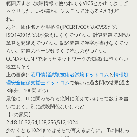
範囲広すぎ…渋滞情報で使われてるVICSとか出てきてビ
ックリした。いや確かにシステムではあるんだけど
ね…。
あと、団体名とか規格名(JPCERT/CCだのCVSSだの
ISO14001だの)が覚えにくくてつらい。計算問題で3桁の
筆算を間違えてつらい。記述問題で漢字が書けなくてつ
らい。問題のページ数多くて読むのがつらい。
CCNAとCCNPで培ったネットワークの知識は2割くらい
役立ちそう。
上の画像は
応用情報試験技術者試験ドットコム
と
情報処
理安全確保支援士ドットコム
で解いた過去問の結果(過去
3年分、100問ずつ)
最後に、ITに関わるなら絶対に覚えておけって数字を書
いておく。別に試験関係ないけれど。
【2の累乗】
2,4,8,16,32,64,128,256,512,1024
少なくとも1024まではそらで言えるように。ITに関わっ