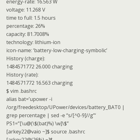
energy-rate: 16.563 W
voltage: 11.268 V
time to full: 1.5 hours
percentage: 26%
capacity: 81.7008%
technology: lithium-ion
icon-name: ‘battery-low-charging-symbolic’
History (charge):
1484571772 26.000 charging
History (rate):
1484571772 16.563 charging
$ vim .bashrc
alias bat=’upower -i
/org/freedesktop/UPower/devices/battery_BAT0 |
grep percentage | sed -e “s/[^0-9]//g”‘
PS1=”[\u@(\$(bat)%) \w]\$”
[arkey22@vaio ~]$ source .bashrc
[arkey22@(26%) ~]$