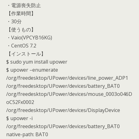
・電源喪失防止
【作業時間】
・30分
【使うもの】
・Vaio(VPCYB16KG)
・CentOS 7.2
【インストール】
$ sudo yum install upower
$ upower –enumerate
/org/freedesktop/UPower/devices/line_power_ADP1
/org/freedesktop/UPower/devices/battery_BAT0
/org/freedesktop/UPower/devices/mouse_0003o046D
oC52Fx0002
/org/freedesktop/UPower/devices/DisplayDevice
$ upower -i
/org/freedesktop/UPower/devices/battery_BAT0
native-path: BAT0