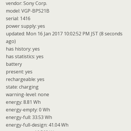
vendor: Sony Corp.
model: VGP-BPS21B
serial: 1416
power supply: yes
updated: Mon 16 Jan 2017 10:02:52 PM JST (8 seconds
ago)
has history: yes
has statistics: yes
battery
present: yes
rechargeable: yes
state: charging
warning-level: none
energy: 8.81 Wh
energy-empty: 0 Wh
energy-full: 33.53 Wh
energy-full-design: 41.04 Wh