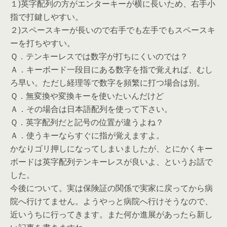
１)英字配列の方がエンターキーが横に長いため、右手小
指で打鍵しやすい。
２)スペースキーが長いので右手でも左手でもスペースキ
ーを打ちやすい。
Ｑ．テンキーレスでは数字が打ちにくいのでは？
Ａ．キーボード一段目にある数字を指で覚えれば、むし
ろ早い。ただし経理等で数字を頻繁に打つ場合は別。
Ｑ．無変換や変換キーを使いたいんだけど
Ａ．その場合は日本語配列を使って下さい。
Ｑ．英字配列だと記号の位置が違うよね？
Ａ．使うキーならすぐに指が覚えますよ。
かなりゴリ押しになってしまいましたが、とにかくキー
ボードは英字配列テンキーレスが良いよ、というお話で
した。
今後について。実は保険証の関係で実家に戻ってから病
院へ行けてません。ようやっと病院へ行けそうなので、
近いうちに行ってきます。また何か進展があったら新し