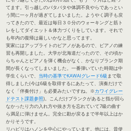
てます。引っ越しのバタバタや体調不良やらであっとい
う間に一ヶ月が過ぎてしまいました。ようやく調子も戻
ってきたので、最近は毎日３０分のウォーキングと筋ト
レをしてダイエット＆体力づくりをしています。それで
も年内の復帰は厳しいかなと思ってます。
実家にはアップライトのピアノがあるので、ピアノの練
習も再開しました。大学が北海道だったので、その頃か
らちゃんとピアノを弾く機会がなく、かなりブランク期
間が長くなってしまいました。一番弾いていた時期は中
学生くらいで、
当時の基準でKAWAIグレード6級
まで取
得しました(今は6級を取得するにあたって、演奏だけで
なく「伴奏付け」も必要みたいですね。※
カワイグレー
ドテスト課題参照
)。こんだけブランクがあると指が回ら
なかったり力の入れ方や抜き方を忘れていて7級の曲す
ら満足に弾けません。完全に勘が戻るまで半年以上はか
かりそうです。
リハビリはハノンを中心にやっています。他には、昔使