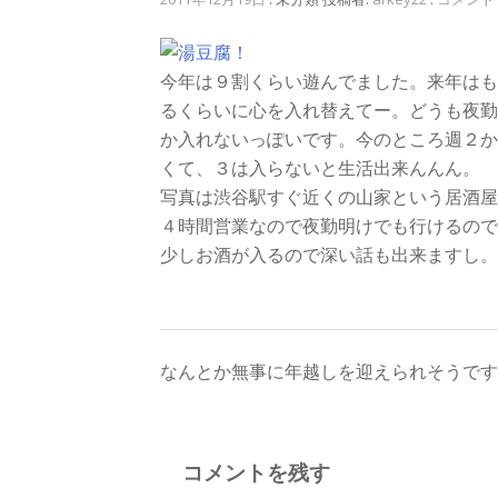
今年は９割くらい遊んでました。来年はも
るくらいに心を入れ替えてー。どうも夜勤
か入れないっぽいです。今のところ週２か
くて、３は入らないと生活出来んんん。
写真は渋谷駅すぐ近くの山家という居酒屋
４時間営業なので夜勤明けでも行けるので
少しお酒が入るので深い話も出来ますし。
投
なんとか無事に年越しを迎えられそうです
稿
ナ
コメントを残す