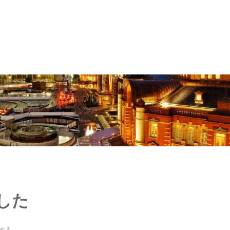
した
する