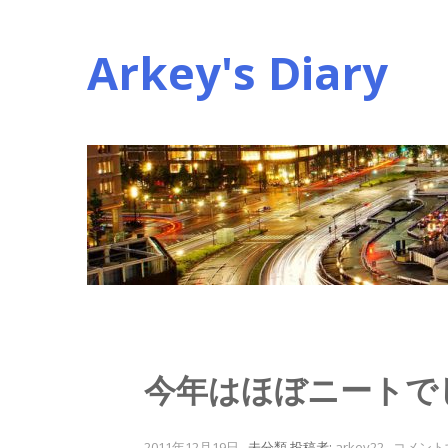
コ
ン
Arkey's Diary
テ
ン
ツ
へ
ス
キ
ッ
プ
今年はほぼニートで
2011年12月19日
.
未分類
投稿者:
arkey22
.
コメント