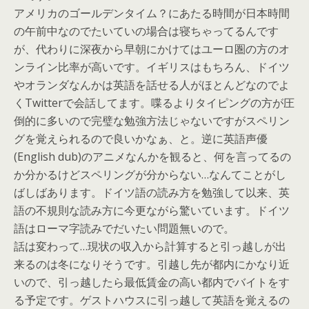
アメリカのゴールデンタイム？にあたる時間が日本時間
の午前中なのでたいていの場合は寝ちゃってるんです
が、代わりに深夜から早朝にかけてはユーロ圏の方のオ
ンライン比率が高いです。イギリスはもちろん、ドイツ
やオランダなんかは英語を話せる人がほとんどなのでよ
くTwitterで会話してます。喋るよりタイピングの方が圧
倒的に多いので完璧な勉強方法じゃないですがスペリン
グを覚えられるので良いかなぁ、と。逆に英語声優
(English dub)のアニメなんかを観ると、何を言ってるの
か分かるけどスペリングが分からない…なんてことがし
ばしばあります。ドイツ語の読み方を勉強して以来、英
語の不規則な読み方に今更ながら驚いています。ドイツ
語はローマ字読みでだいたい問題無いので。
話は変わって…現状の収入から計算すると引っ越しが出
来るのは冬になりそうです。引越し先が都内にかなり近
いので、引っ越したら最低賃金の高い都内でバイトをす
る予定です。ゲストハウスに引っ越して英語を覚えるの