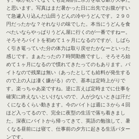
と思います。写真はまだ暑かった日に出先でお腹がすい
て急遽入り込んだ山田うどんの冷やうどんです。２９０
円だったかな？それなりの味でした。本当にうどんを食
べたいならやっぱりうどん屋に行くのが一番ですねー。
そろそろバイトを初めて１ヶ月になるのですが、しばら
く引き篭っていた分の体力は取り戻せたかなーといった
感じです。まぁたったの７時間勤務ですし、そろそろ始
めて１ヶ月になるので慣れてきたってのもあります。バ
イトなので残業は無い（あったとしても給料が発生する
ので上の人は凄く嫌がる）ので、基本は定時上がりで
す。楽っちゃあ楽ですね。逆に言えば定時までに仕事を
確実に終えないといけないので、人が少ないときは汗だ
くになるくらい動きます。今のバイトは週に３から４回
ほど入ってるので、完全に夜型の生活で落ち着きまし
た。深夜にバイトから帰ってきて、英語の勉強して、暑
くなる昼前には寝て、仕事前の夕方に起きる生活パター
ンです。