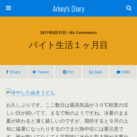
Arkey's Diary
2011年8月21日 • No Comments
バイト生活１ヶ月目
Share
Tweet
Pin
Mail
SMS
お久しぶりです。ここ数日は最高気温が３０℃程度の涼
しい日が続いてて、まるで秋のようですね。冷夏のまま
夏が終わると凄く嬉しいのですが、期待すると９月の上
旬に猛暑になったりするのでまだ熱中症には要注意で
す。喉が乾いてなくても定期的に水分を取る癖が大事だ