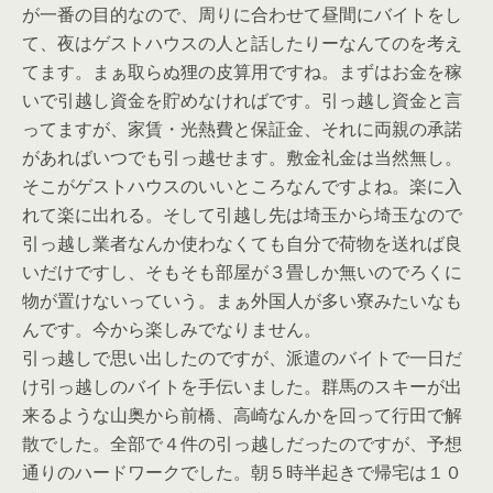
が一番の目的なので、周りに合わせて昼間にバイトをし
て、夜はゲストハウスの人と話したりーなんてのを考え
てます。まぁ取らぬ狸の皮算用ですね。まずはお金を稼
いで引越し資金を貯めなければです。引っ越し資金と言
ってますが、家賃・光熱費と保証金、それに両親の承諾
があればいつでも引っ越せます。敷金礼金は当然無し。
そこがゲストハウスのいいところなんですよね。楽に入
れて楽に出れる。そして引越し先は埼玉から埼玉なので
引っ越し業者なんか使わなくても自分で荷物を送れば良
いだけですし、そもそも部屋が３畳しか無いのでろくに
物が置けないっていう。まぁ外国人が多い寮みたいなも
んです。今から楽しみでなりません。
引っ越しで思い出したのですが、派遣のバイトで一日だ
け引っ越しのバイトを手伝いました。群馬のスキーが出
来るような山奥から前橋、高崎なんかを回って行田で解
散でした。全部で４件の引っ越しだったのですが、予想
通りのハードワークでした。朝５時半起きで帰宅は１０