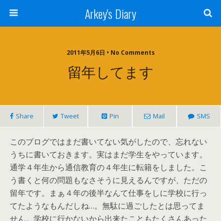
Arkey's Diary
2011年5月6日 • No Comments
留年してます
Share
Tweet
Pin
Mail
SMS
このブログではまだ書いてない気がしたので、忘れない
うちに書いておきます。実はまだ学生をやっています。
通学４年生から通信教育の４年生に転籍をしました。こ
う書くと何の問題もなさそうに見えるんですが、ただの
留年です。まぁ４年の後半なんて仕事をしに学校に行っ
てたようなもんだしね…。無駄に過ごしたとは思ってま
せん。学校に行かないから出来たこともたくさんあった