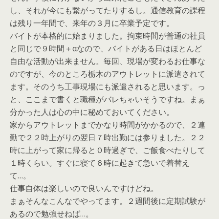
し、それが今にも繋がってたりするし。通信教育の課程
は残り一年間で、来年の３月に卒業予定です。
バイトが本格的に始まりました。拘束時間が普通の社員
と同じで９時間＋αなので、バイトがある日はほとんど
自由な活動が出来ません。毎回、現場が変わるお仕事な
のですが、今のところ栃木のアウトレットに派遣されて
ます。そのうち工事現場にも派遣されると思います。っ
と、ここまで書くと職種がバレちゃいそうですね。まぁ
分かった人は心の中に秘めておいてください。
家からアウトレットまでかなり時間がかかるので、２連
勤で２２時上がりの翌日７時出勤には参りました。２２
時に上がって家に帰ると０時過ぎで、ご飯食べたりして
１時くらい。すぐに寝て６時に起きて急いで着替え
て…。
仕事自体は楽しいので良いんですけどね。
まぁそんなこんなでやってます。２週間後に定期試験が
あるので勉強せねば…。