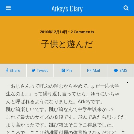
Arkey's Diary
2010年12月14日 • 2 Comments
子供と遊んだ
Share
Tweet
Pin
Mail
SMS
「おじさんって呼ぶの頼むからやめて…まだ一応大学
生なのよ…」って繰り返し言ってたら、ゆうにいちゃ
んと呼ばれるようになりました。Arkeyです。
跳び箱楽しいです。跳び箱なんて中学生以来か…？
これで最大のサイズの８段です。飛んでみたら思ってた
より高かったです。跳び箱はそこそこ得意でした。
ところで、ここは幼稚園付属の体育館？なんだけど、こ