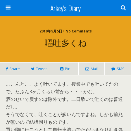
Arkey's Diary
2010年9月5日 • No Comments
嘔吐多くね
Share
Tweet
Pin
Mail
SMS
ここんとこ、よく吐いてます。授業中でも吐いてたの
で、たぶん3ヶ月くらい前から・・・かな。
酒のせいで戻すのは除外です。二日酔いで吐くのは普通
だし。
そうでなくて、吐くことが多いんですよね。しかも前兆
が無いので結構困りものです。
買い物に行こうとして自転車漕いでたらいきなり吐き気