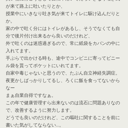
が来て路上に吐いたりとか、
授業中にいきなり吐き気が来てトイレに駆け込んだりと
か。
家の中で吐く分にはトイレがあるし、そうでなくても自
分で後片付け出来るから良いのだけれど、
外で吐くのは迷惑過ぎるので、常に紙袋をカバンの中に
入れてます。
手ぶらで出かける時も、途中でコンビニに寄ってビニー
ル袋を貰ってポケットにいれてます。
自家中毒じゃないと思うので、たぶん自立神経失調症。
夜更かしばっかりしてるし、ろくに飯を食ってないから
なー
まぁ自業自得ですなぁ。
この年で健康管理すら出来ないのは流石に問題ありなの
で、改善するように努力します。
どうでも良いのだけれど、この嘔吐に関することを前に
書いた気がしてならない…。