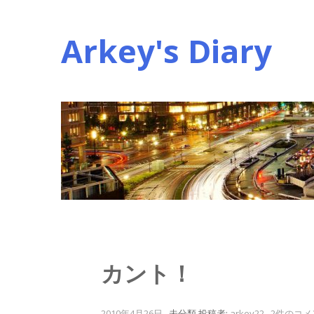
コ
ン
Arkey's Diary
テ
ン
ツ
へ
ス
キ
ッ
プ
カント！
2010年4月26日
.
未分類
投稿者:
arkey22
.
2件のコメ