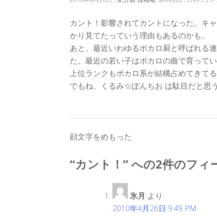
カント！影響されてカントになった。キャ
かり見てたっていう理由もあるのかも。
あと、最近いわゆるボカロ厨と呼ばれる連
た。最近の若い子はボカロの曲で育ってい
上位ランクもボカロ系が結構占めてきてる
でもね、くるみ☆ぽんちお は駄目だと思
投
顔文字をめもった
稿
“
カント！
” への2件のフ
ナ
ビ
氷月
より:
2010年4月26日 9:49 PM
ゲ