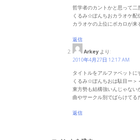
哲学者のカントかと思って二
ー
くるみ☆ぽんちおカラオケ配
シ
カラオケの上位にボカロが来
ョ
返信
ン
Arkey
より:
2010年4月27日 12:17 AM
タイトルをアルファベットに
くるみ☆ぽんちおは駄目ー＞
東方勢も結構強いんじゃない
曲やサークル別でばらけてる
返信