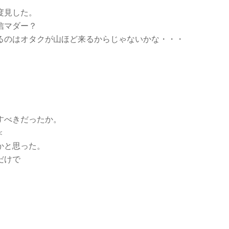
度見した。
信マダー？
るのはオタクが山ほど来るからじゃないかな・・・
すべきだったか。
＜
かと思った。
だけで