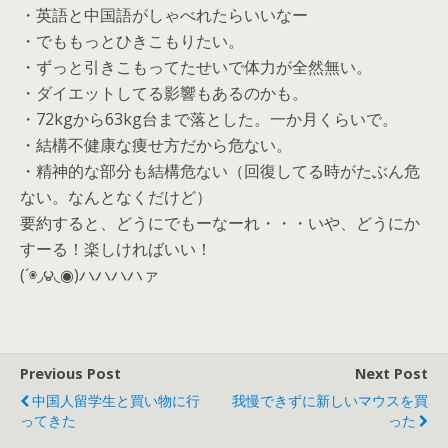
・英語と中国語がしゃべれたらいいなー
・でももっとひきこもりたい。
・ずっと引きこもってたせいで体力が全然無い。
・ダイエットしてる影響もあるのかも。
・72kgから63kg台まで落とした。一か月くらいで。
・結構不健康な痩せ方だから危ない。
・精神的な部分も結構危ない（回復してる時がたぶん危
ない。なんとなくだけど）
要約すると、どうにでもーなーれ・・・いや、どうにか
すーる！楽しければいい！
(´◉◞౪◟◉)ハハハハァ
Previous Post
Next Post
中国人留学生と買い物に行
我慢できずに新しいマウスを買
ってきた
った