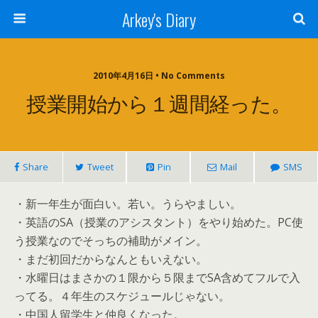
Arkey's Diary
2010年4月16日 • No Comments
授業開始から１週間経った。
Share
Tweet
Pin
Mail
SMS
・新一年生が面白い。若い。うらやましい。
・英語のSA（授業のアシスタント）をやり始めた。PC使
う授業なのでそっちの補助がメイン。
・まだ初回だからなんともいえない。
・水曜日はまさかの１限から５限までSA含めてフルで入
ってる。４年生のスケジュールじゃない。
・中国人留学生と仲良くなった。