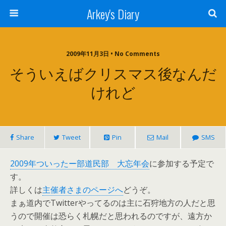
Arkey's Diary
2009年11月3日 • No Comments
そういえばクリスマス後なんだ
けれど
Share
Tweet
Pin
Mail
SMS
2009年ついったー部道民部 大忘年会
に参加する予定で
す。
詳しくは
主催者さまのページへ
どうぞ。
まぁ道内でTwitterやってるのは主に石狩地方の人だと思
うので開催は恐らく札幌だと思われるのですが、遠方か