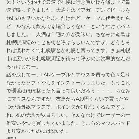
欠！というわけで最速で札幌に行き買い物を済ませて最
速で帰ってきました。大通りのビアガーデンでビールを
飲むのも良いかなと思ったけれど、ケーブル代考えたら
ビールなんて飲んでる場合じゃない！というわけでパス
しました。一人酒は自宅の方が美味い。ちなみに道民は
札幌駅周辺のことを街と呼ぶらしいんですが、どうもそ
れは慣れなくて札幌駅とか札幌と言ってます。まぁ札幌
市は広いから札幌駅周辺を街って呼ぶのは効率的なんだ
ろうけどなー。
話を戻してー、LANケーブルとマウスを買って色々足り
なかったソフトやらをインストールしました。もうこれ
で環境はほぼ整ったと言って良いだろう・・・。ちなみ
にマウスなんですが、友達から400円くらいで買ったや
つが赤外線マウスで、ポインタが飛びまくるんですよ
ね。机の光沢が駄目らしい。そんなわけでレーザーの一
番安いやつを買っちゃいました。そこらのマウスパッド
より安かったのには驚いた。