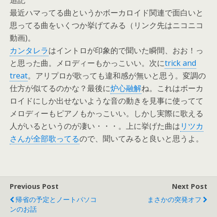
追記
最近ハマってる曲というかボーカロイド関連で面白いと
思ってる曲をいくつか挙げてみる（リンク先はニコニコ
動画)。
カンタレラ
はイントロが印象的で聞いた瞬間、おお！っ
と思った曲。メロディーもかっこいい。次に
trick and
treat
。アリプロが歌っても違和感が無いと思う。変調の
仕方が似てるのかな？最後に
炉心融解
ね。これはボーカ
ロイドにしか出せないような音の動きを見事に使ってて
メロディーもピアノもかっこいい。しかし実際に歌える
人がいるというのが凄い・・・。上に挙げた曲は
リツカ
さんが全部歌ってる
ので、聞いてみると良いと思うよ。
Previous Post
Next Post
帰省の予定とノートパソコ
まさかの突発オフ
ンのお話