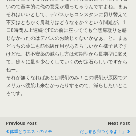
いので基本的に俺の意見が通っちゃうんですよね。まぁ
それはいいとして、デパスからコンスタンに切り替えて
不安はともかく肩凝りはどうなるか？という問題が。1
日8時間以上連続でPCの前に座ってても全然肩凝りを感
じなかったのはデパスのお陰じゃないかなぁ、と。まぁ
どっちの薬にも筋弛緩作用があるらしいから様子見です
けどね。抗不安薬の減らし方は短期型から長期型に変え
て、徐々に量を少なくしていくのが定石らしいですから
ねー。
それが無くなればあとは眠剤のみ！この眠剤が原因でア
メリカへ渡航出来なかったりするので、減らしたいとこ
ろです。
Previous Post
Next Post
体重とウエストのメモ
だし巻き卵つくるよ！」