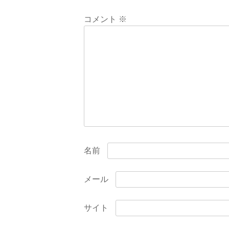
ー
コメント
※
シ
ョ
ン
名前
メール
サイト