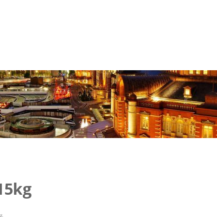
5kg
る