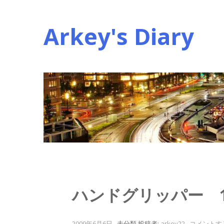
コ
ン
Arkey's Diary
テ
ン
ツ
へ
ス
キ
ッ
プ
ハンドグリッパー 1
2009年6月6日
.
未分類
投稿者:
arkey22
.
コメントす