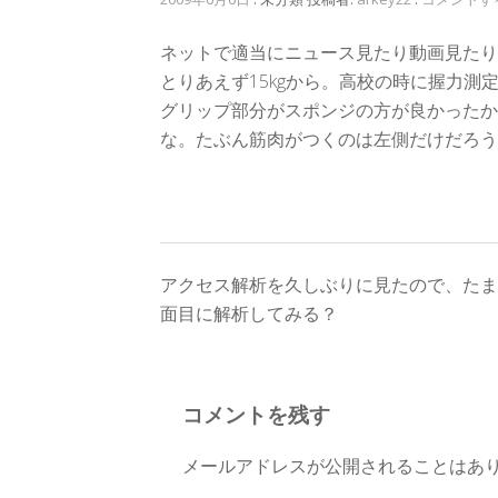
ネットで適当にニュース見たり動画見たり
とりあえず15kgから。高校の時に握力測
グリップ部分がスポンジの方が良かったか
な。たぶん筋肉がつくのは左側だけだろう
投
アクセス解析を久しぶりに見たので、たま
面目に解析してみる？
稿
ナ
コメントを残す
ビ
ゲ
メールアドレスが公開されることはあ