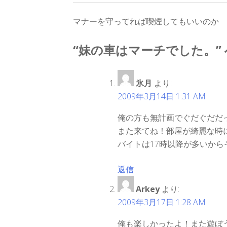
投
マナーを守ってれば喫煙してもいいのか
稿
“
妹の車はマーチでした。
”
ナ
ビ
氷月
より:
2009年3月14日 1:31 AM
ゲ
俺の方も無計画でぐだぐだだ
ー
また来てね！部屋が綺麗な時
シ
バイトは17時以降が多いから
ョ
返信
ン
Arkey
より:
2009年3月17日 1:28 AM
俺も楽しかったよ！また遊ぼ