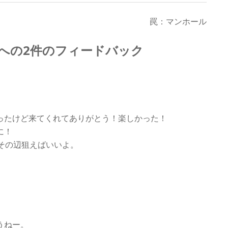
罠：マンホール
 への2件のフィードバック
ったけど来てくれてありがとう！楽しかった！
に！
その辺狙えばいいよ。
うねー。