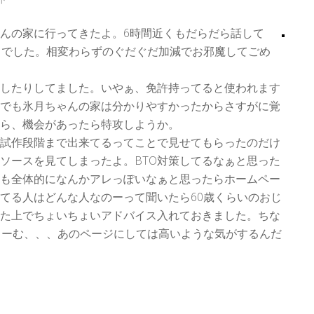
んの家に行ってきたよ。6時間近くもだらだら話して
さでした。相変わらずのぐだぐだ加減でお邪魔してごめ
したりしてました。いやぁ、免許持ってると使われます
でも氷月ちゃんの家は分かりやすかったからさすがに覚
ら、機会があったら特攻しようか。
試作段階まで出来てるってことで見せてもらったのだけ
ソースを見てしまったよ。BTO対策してるなぁと思った
も全体的になんかアレっぽいなぁと思ったらホームペー
てる人はどんな人なのーって聞いたら60歳くらいのおじ
た上でちょいちょいアドバイス入れておきました。ちな
うーむ、、、あのページにしては高いような気がするんだ