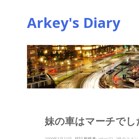
コ
ン
Arkey's Diary
テ
ン
ツ
へ
ス
キ
ッ
プ
妹の車はマーチでし
2009年3月11日
.
日記
投稿者:
arkey22
.
2件のコメン