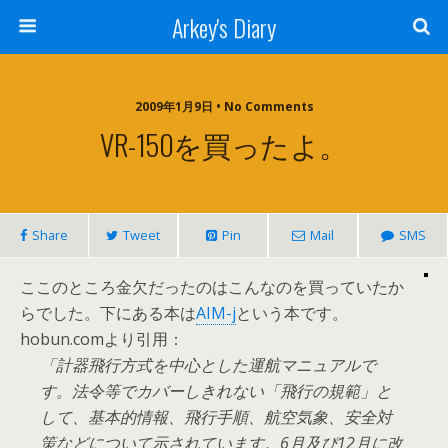
Arkey's Diary
2009年1月9日 • No Comments
VR-150を買ったよ。
Share
Tweet
Pin
Mail
SMS
ここのところ金欠だったのはこんなのを買っていたか
らでした。下にある本は
AIM-j
という本です。
hobun.comより引用：
計器飛行方式を中心とした運航マニュアルで
す。法令等でカバーしきれない「飛行の規範」と
して、基本的情報、飛行手順、航空気象、安全対
策などについて示されています。6月及ぴ12月に改