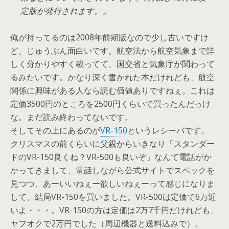
定版が発行されます。
俺が持ってるのは2008年前期版なので少し古いですけ
ど、じゅうぶん面白いです。航空法から航空気象まで詳
しく分かりやすく載ってて、国交省と気象庁が関わって
るみたいです。かなり深く書かれた本だけれども、航空
関係に興味がある人なら読む価値ありですねぇ。これは
定価3500円のところを2500円くらいで買ったんだっけ
な。まだ読み終わってないです。
そしてその上にあるのが
VR-150
というレシーバです。
クリスマスの前くらいに父親からいきなり「スタンダー
ドのVR-150良くね？VR-500も良いぞ」なんて電話がか
かってきまして、電話しながら公式サイトでスペックを
見つつ、あーいいねぇー欲しいねぇーって感じになりま
して、結局VR-150を買いました。VR-500は定価で6万近
いよ・・・。VR-150の方は定価は2万7千円だけれども、
ヤフオクで2万円でした（周辺機器と送料込みで）。