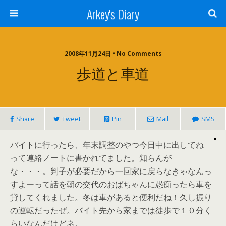
Arkey's Diary
2008年11月24日 • No Comments
歩道と車道
Share
Tweet
Pin
Mail
SMS
バイトに行ったら、年末調整のやつ今日中に出してね
って連絡ノートに書かれてました。知らんが
な・・・。判子が必要だから一回家に戻らなきゃなんっ
すよーって話を朝の交代のおばちゃんに愚痴ったら車を
貸してくれました。冬は車があると便利だね！久し振り
の運転だったぜ。バイト先から家までは徒歩で１０分く
らいなんだけどネ。