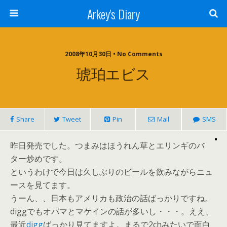
Arkey's Diary
2008年10月30日 • No Comments
琥珀エビス
Share
Tweet
Pin
Mail
SMS
昨日発売でした。つまみはほうれん草とエリンギのバ
ター炒めです。
というわけで今日は久しぶりのビールを飲みながらニュ
ースを見てます。
うーん、、日本もアメリカも政治の話ばっかりですね。
diggでもオバマとマケインの話が多いし・・・。ええ、
最近
digg
ばっかり見てますよ。まるで2chみたいで面白