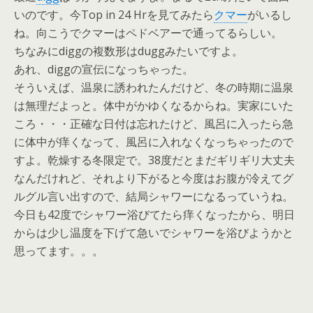
いのです。今Top in 24 Hrを見てみたら
クマー
がいるし
ね。向こうでクマーはペドベアーで通ってるらしい。
ちなみにdiggの複数形はduggみたいですよ。
あれ、diggの宣伝になっちゃった。
そういえば、温泉に誘われたんだけど、冬の時期に温泉
は無理だよっと。体中がかゆくなるからね。実家にいた
ころ・・・正確な日付は忘れたけど、風呂に入ったら急
に体中が痒くなって、風呂に入れなくなっちゃったので
すよ。乾燥する冬限定で。38度だとまだギリギリ大丈夫
なんだけれど、それより下がると今度はお腹が冷えてグ
ルグル言い出すので、結局シャワーになるっていうね。
今日も42度でシャワー浴びてたら痒くなったから、明日
からは少し温度を下げて急いでシャワーを浴びようかと
思ってます。。。