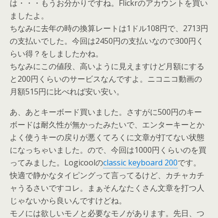
は・・・もうお分かりですね。Flickrのアカウントを買い
ましたよ。
ちなみに去年の時の換算レートは1ドル108円で、2713円
の支払いでした。今回は2450円の支払いなので300円く
らい得？をしましたかね。
ちなみにこの値段、高いように見えますけど月額にする
と200円くらいのサービスなんですよ。ニコニコ動画の
月額515円に比べれば安い安い。
あ、あとキーボード買いました。さすがに500円のキー
ボードは耐久性が無かったみたいで、エンターキーとか
よく使うキーの戻りが悪くてろくに文章が打てない状態
になっちゃいました。ので、今回は1000円くらいのを買
ってみました。Logicoolの
classic keyboard 200
です。
快適で静かなタイピングって言ってるけど、カチャカチ
ャうるさいですコレ。まぁそんなたくさん文章を打つ人
じゃないから良いんですけどね。
モノには欲しいモノと必要なモノがあります。先日、つ