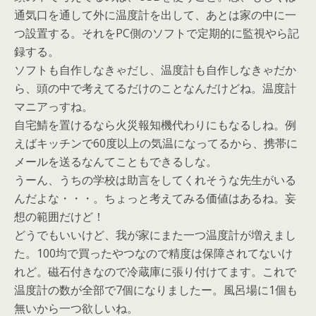
通気口を通して外に温度計を出して、あとは家の中に一
つ設置する。それをPC側のソフトで定期的に監視やら記
録する。
ソフトも自作しなきゃだし、温度計も自作しなきゃだか
ら、頭の中で考えてるだけのことなんだけどね。温度計
マニアっすね。
自宅鯖を置けるなら火災報知機代わりにもなるしね。例
えばキッチンで60度以上の気温になってるから、携帯に
メールを送るなんてこともできるしな。
うーん、うちの学校は助言をしてくれそうな先生がいる
んだよな・・・。ちょっと考えてみる価値はあるね。妄
想の範囲だけど！
どうでもいいけど、我が家にまた一つ温度計が増えまし
た。100均で買ったやつなので精度は保障されてないけ
れど。磁石付きなので冷蔵庫に張り付けてます。これで
温度計の数が全部で7個になりましたー。風呂場に1個も
無いから一つ欲しいね。