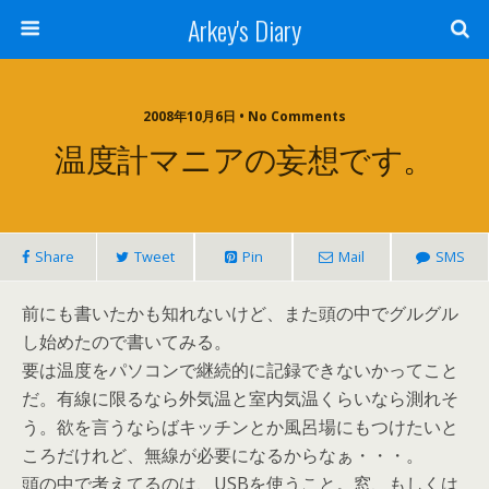
Arkey's Diary
2008年10月6日 • No Comments
温度計マニアの妄想です。
Share
Tweet
Pin
Mail
SMS
前にも書いたかも知れないけど、また頭の中でグルグル
し始めたので書いてみる。
要は温度をパソコンで継続的に記録できないかってこと
だ。有線に限るなら外気温と室内気温くらいなら測れそ
う。欲を言うならばキッチンとか風呂場にもつけたいと
ころだけれど、無線が必要になるからなぁ・・・。
頭の中で考えてるのは、USBを使うこと。窓、もしくは