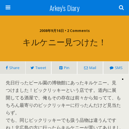
Arkey's Diary
2008年9月16日 • 2 Comments
キルケニー見つけた！
Share
Tweet
Pin
Mail
SMS
先日行ったビール園の博物館にあったキルケニー。見
つけました！ビックリッキーという店です。道内に展
開してる酒屋で、俺もその存在は前々から知ってて、も
ちろん最寄りのビックリッキーに行ったんだけど見当た
らず。
でも、同じビックリッキーでも扱う品物は違うんです
ね！北広島の方に行ったらキルケニーが置いてありまし