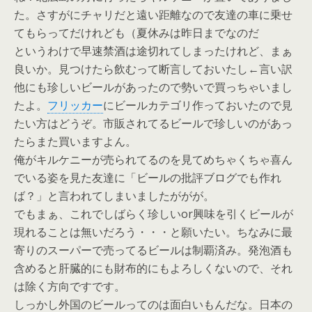
た。さすがにチャリだと遠い距離なので友達の車に乗せ
てもらってだけれども（夏休みは昨日までなのだ
というわけで早速禁酒は途切れてしまったけれど、まぁ
良いか。見つけたら飲むって断言しておいたし←言い訳
他にも珍しいビールがあったので勢いで買っちゃいまし
たよ。
フリッカー
にビールカテゴリ作っておいたので見
たい方はどうぞ。市販されてるビールで珍しいのがあっ
たらまた買いますよん。
俺がキルケニーが売られてるのを見てめちゃくちゃ喜ん
でいる姿を見た友達に「ビールの批評ブログでも作れ
ば？」と言われてしまいましたががが。
でもまぁ、これでしばらく珍しいor興味を引くビールが
現れることは無いだろう・・・と願いたい。ちなみに最
寄りのスーパーで売ってるビールは制覇済み。発泡酒も
含めると肝臓的にも財布的にもよろしくないので、それ
は除く方向ですです。
しっかし外国のビールってのは面白いもんだな。日本の