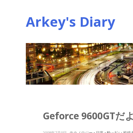
コ
ン
Arkey's Diary
テ
ン
ツ
へ
ス
キ
ッ
プ
Geforce 9600GTだ
2008年7月9日
.
テクノロジー • 日常 • 酔っ払い
投稿者