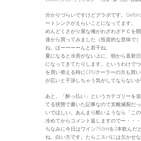
分かりづらいですけどグラボです。Gefor
ートシンクがえらいことになってます。
めんどくさがり屋な俺がわざわざＰＣを開
達から買ってみました（投資的な意味で）
ね。ほーーーーんと若干ね。
夏になると冷房がない上に、朝から直射日
になってきてたりします。というわけでつ
を買い替える時にCPUクーラーの方も買
が広いと干渉しちゃう気がしてならないが
あと、「酔っ払い」というカテゴリーを追
てる状態で書いた記事なので支離滅裂だっ
いでほしい。あんまり酷いようなら「この
冷めてからコメント返しますのでー・・・
ちなみに今日はワイン750mlを2本飲ん
ね。白い方です。たらこスパには欠かせな