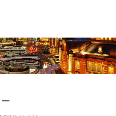
よー
:
arkey22
.
コメントする