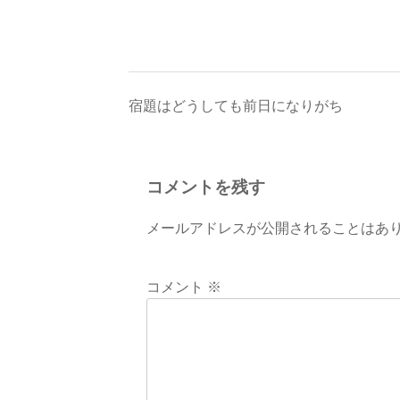
投
宿題はどうしても前日になりがち
稿
ナ
コメントを残す
ビ
メールアドレスが公開されることはあ
ゲ
ー
コメント
※
シ
ョ
ン