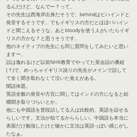
るんだけど、なんでー？って。
その先生は西海岸出身だそうで、behindはビハインドと
発音するそうです。でもイギリスの方だとほぼバハイン
ドと聞こえるそうな。あとbloodyを使う人がいたらイギ
リスの方かな？と思うそうです。
他のネイティブの先生にも同じ質問をしてみたいと思い
ますー。
話は逸れるけど以前NHK教育でやってた英会話の番組
(？)で、めっちゃイギリス訛りの先生がメインで話して
て全く聞き取れなくて泣いた覚えがある。
閑話休題。
英語全般の発音や方言に関してはインドの方になると結
構聞き取りづらいとか。
他にも中国語を普段話してる人は比較的、英語を話せる
らしいです。文法が似てるかららしい。中国語も本当に
表面だけ勉強したけど確かに文法は英語っぽい感じがし
たなぁ。