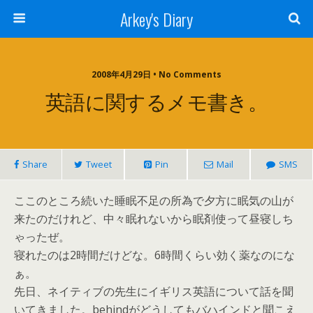
Arkey's Diary
2008年4月29日 • No Comments
英語に関するメモ書き。
Share
Tweet
Pin
Mail
SMS
ここのところ続いた睡眠不足の所為で夕方に眠気の山が
来たのだけれど、中々眠れないから眠剤使って昼寝しち
ゃったぜ。
寝れたのは2時間だけどな。6時間くらい効く薬なのにな
ぁ。
先日、ネイティブの先生にイギリス英語について話を聞
いてきました。behindがどうしてもバハインドと聞こえ