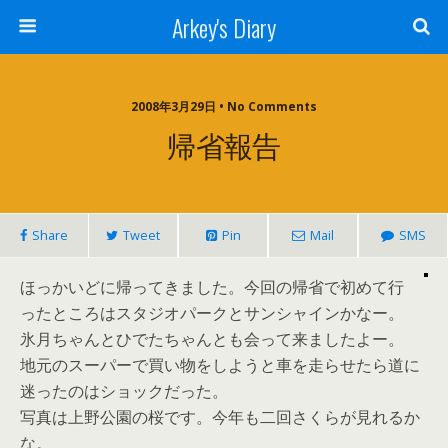
Arkey's Diary
2008年3月29日 • No Comments
帰省報告
Share
Tweet
Pin
Mail
SMS
ほっかいどに帰ってきました。今回の帰省で初めて行
ったところはスタジオパークとサンシャインかなー。
氷月ちゃんとひでたちゃんとも会って来ましたよー。
地元のスーパーで買い物をしようと車を走らせたら道に
迷ったのはショックだった。
写真は上野公園の桜です。今年も二回さくらが見れるか
な。