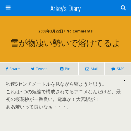
Arkey's Diary
2008年3月22日 • No Comments
雪が物凄い勢いで溶けてるよ
Share
Tweet
Pin
Mail
SMS
秒速5センチメートルを見ながら寝ようと思う。
これは3つの短編で構成されてるアニメなんだけど、最
初の桜花抄が一番良い。電車が！大宮駅が！
ああ若いって良いなぁ・・・。