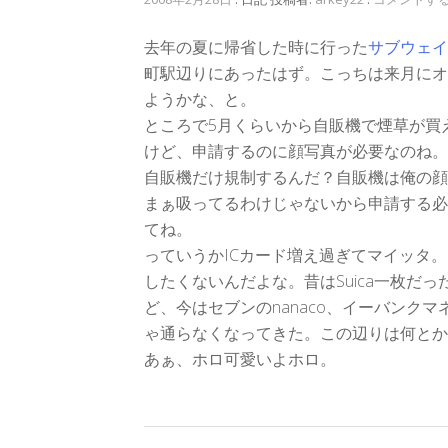
去年の夏に帰省した時に行った
サブウェイ
町駅辺りにあったはず。こっちは来月にオ
ようかな、と。
ところで5月くらいから自販機で煙草が買え
けど、申請するのに顔写真が必要なのね。
自販機だけ規制するんだ？自販機は俺の顔
まぁ吸ってるわけじゃないから申請する必
てね。
っていうかICカード増え過ぎてマイッタ。
したくないんだよな。昔はSuica一枚だ
ど、今はセブンのnanaco、イーバンク
ゃ通らなくなってきた。この辺りは何とか
あぁ、ホロ可愛いよホロ。