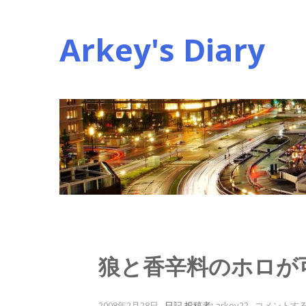
コ
ン
Arkey's Diary
テ
ン
ツ
へ
ス
キ
ッ
プ
狼と香辛料のホロが
2008年2月28日
.
日記
投稿者:
arkey22
.
コメントす