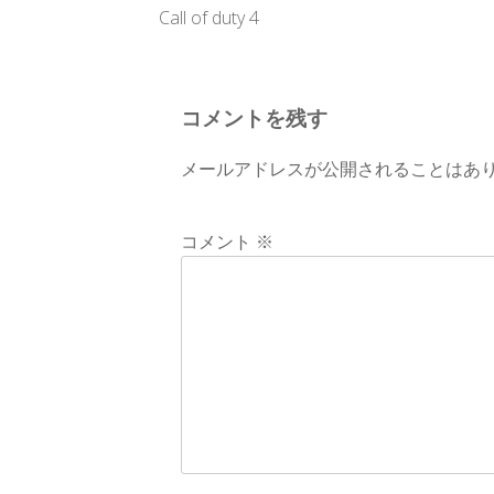
投
Call of duty 4
稿
ナ
コメントを残す
ビ
メールアドレスが公開されることはあ
ゲ
ー
コメント
※
シ
ョ
ン