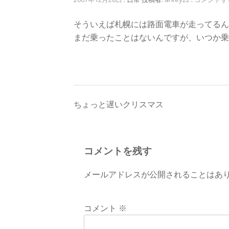
そういえば札幌には路面電車が走ってるん
まだ乗ったことはないんですが、いつか乗
投
ちょっと遅いクリスマス
稿
ナ
コメントを残す
ビ
メールアドレスが公開されることはあ
ゲ
ー
コメント
※
シ