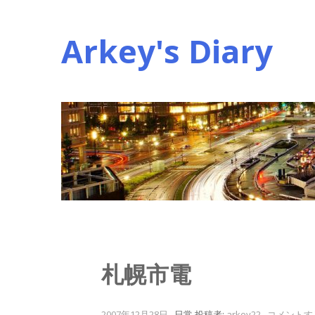
コ
ン
Arkey's Diary
テ
ン
ツ
へ
ス
キ
ッ
プ
札幌市電
2007年12月28日
.
日常
投稿者:
arkey22
.
コメントす