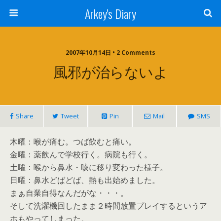
Arkey's Diary
2007年10月14日 • 2 Comments
風邪が治らないよ
Share
Tweet
Pin
Mail
SMS
木曜：喉が痛む。つば飲むと痛い。
金曜：薬飲んで学校行く。病院も行く。
土曜：喉から鼻水・咳に移り変わった様子。
日曜：鼻水どばどば、熱も出始めました。
まぁ自業自得なんだがな・・・。
そして洗濯機回したまま２時間放置プレイするというア
ホもやってしまった。