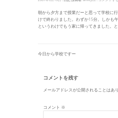
朝から夕方まで授業だーと思って学校に行
けで終わりました。わずか15分。しかも
というわけでもう家に帰ってきました。と
投
今日から学校ですー
稿
ナ
コメントを残す
ビ
メールアドレスが公開されることはあ
ゲ
ー
コメント
※
シ