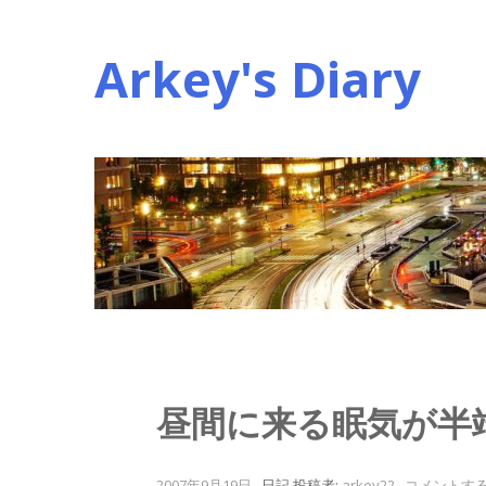
コ
ン
Arkey's Diary
テ
ン
ツ
へ
ス
キ
ッ
プ
昼間に来る眠気が半
2007年9月19日
.
日記
投稿者:
arkey22
.
コメントす