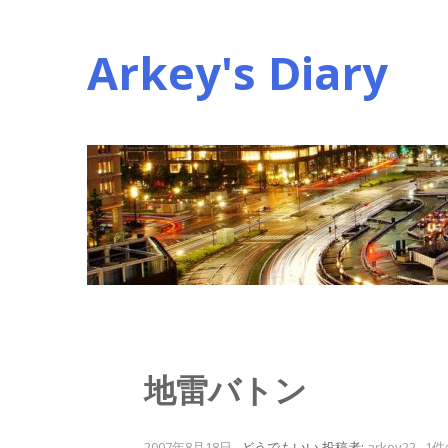
コ
ン
Arkey's Diary
テ
ン
ツ
へ
ス
キ
ッ
プ
地雷バトン
2007年8月18日
.
どうでもいい
投稿者:
arkey22
.
1