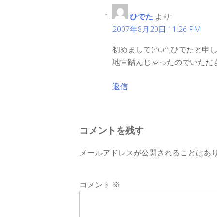
ビ
ひでた
より:
2007年8月20日 11:26 PM
ゲ
初めまして(^ω^)ひでたと申
ー
地雷踏んじゃったのでいただ
シ
返信
ョ
ン
コメントを残す
メールアドレスが公開されることはあ
コメント
※