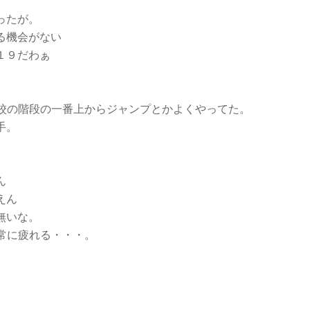
ったが。
る機会がない
１９だわぁ
学校の階段の一番上からジャンプとかよくやってた。
手。
ん
えん
無いな。
常に疲れる・・・。