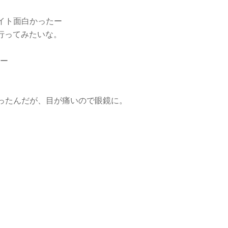
イト面白かったー
行ってみたいな。
ー
ったんだが、目が痛いので眼鏡に。