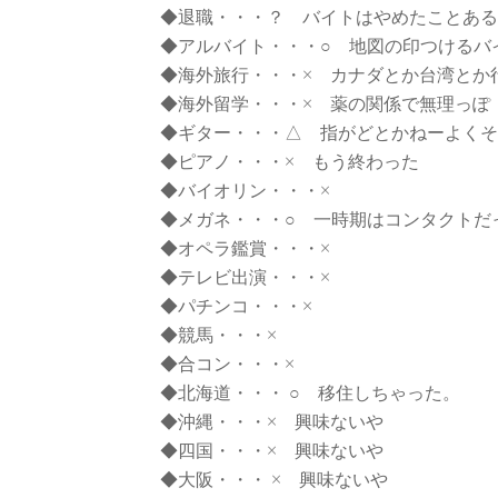
◆退職・・・？ バイトはやめたことある
◆アルバイト・・・○ 地図の印つけるバ
◆海外旅行・・・× カナダとか台湾とか
◆海外留学・・・× 薬の関係で無理っぽ
◆ギター・・・△ 指がどとかねーよくそ
◆ピアノ・・・× もう終わった
◆バイオリン・・・×
◆メガネ・・・○ 一時期はコンタクトだ
◆オペラ鑑賞・・・×
◆テレビ出演・・・×
◆パチンコ・・・×
◆競馬・・・×
◆合コン・・・×
◆北海道・・・ ○ 移住しちゃった。
◆沖縄・・・× 興味ないや
◆四国・・・× 興味ないや
◆大阪・・・ × 興味ないや