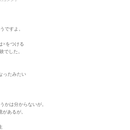
うですよ。
は×をつける
験でした。
なったみたい
うかは分からないが。
憶があるが。
生