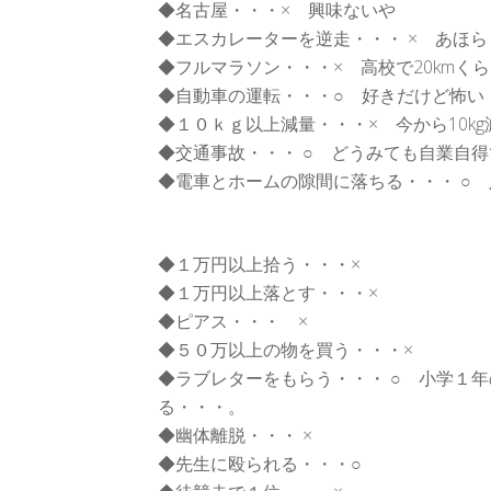
◆名古屋・・・× 興味ないや
◆エスカレーターを逆走・・・ × あほら
◆フルマラソン・・・× 高校で20kmく
◆自動車の運転・・・○ 好きだけど怖い
◆１０ｋｇ以上減量・・・× 今から10k
◆交通事故・・・ ○ どうみても自業自
◆電車とホームの隙間に落ちる・・・ ○
◆１万円以上拾う・・・×
◆１万円以上落とす・・・×
◆ピアス・・・ ×
◆５０万以上の物を買う・・・×
◆ラブレターをもらう・・・ ○ 小学１
る・・・。
◆幽体離脱・・・ ×
◆先生に殴られる・・・○