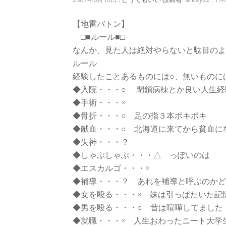
【地雷バトン】
□■ルール■□
なんか、見た人は絶対やらないと駄目のよ
ルール
経験したことあるものには○、無いものに
◆入院・・・○ 閉鎖病棟とか良い人生経
◆手術・・・×
◆骨折・・・○ 足の指３本ポキポキ
◆献血・・・○ 北海道に来てから貧血に
◆失神・・・？
◆しゃぶしゃぶ・・・△ っぽいのは
◆エスカルゴ・・・×
◆補導・・・？ あれを補導と呼ぶのかど
◆女を殴る・・・× 妹は引っぱたいた記
◆男を殴る・・・○ 昔は喧嘩してました
◆就職・・・× 人生おわったニート大学