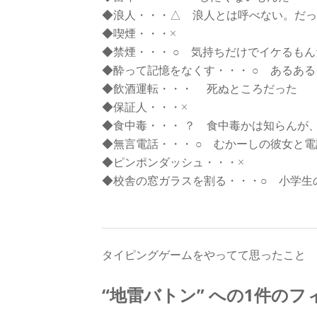
◆浪人・・・△ 浪人とは呼べない。だっ
◆喫煙・・・×
◆禁煙・・・ ○ 気持ちだけでイケるも
◆酔って記憶をなくす・・・ ○ あるあ
◆飲酒運転・・・ 死ぬところだった
◆保証人・・・×
◆食中毒・・・ ？ 食中毒かは知らんが
◆無言電話・・・ ○ むかーしの彼女と
◆ピンポンダッシュ・・・×
◆校舎の窓ガラスを割る・・・○ 小学生
投
タイピングゲームをやってて思ったこと
稿
“
地雷バトン
” への1件の
ナ