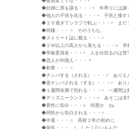
◆徒競走で１位・・・×
◆妊婦に席を譲る・・・× 年寄りには譲
◆他人の子供を叱る・・・× 子供と接す
◆２０過ぎてシラフで転ぶ・・・× まだ
◆同棲・・・ × そのうちな。
◆ストリート誌に載る・・・×
◆２Ｍ以上の高さから落ちる・・・○ 
◆学級委員長・・・× 人を仕切るのは苦
◆恋人が外国人・・・ ×
◆刺青・・・ ×
◆ナンパする（される）・・・× ありえ
◆逆ナンパされる（する）・・・× あり
◆１週間未満で別れる・・・× 一週間は
◆ディズニーランド・・・○ あそこは非
◆異性に告白・・・○ 何度か ね。
◆同性から告白される・・・×
◆中退・・・ ○ 高校２年の初めに
◆留年・・・ × したくないもんだ