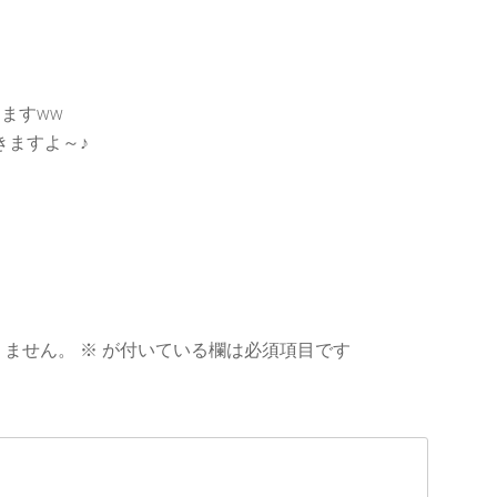
しますww
きますよ～♪
りません。
※
が付いている欄は必須項目です