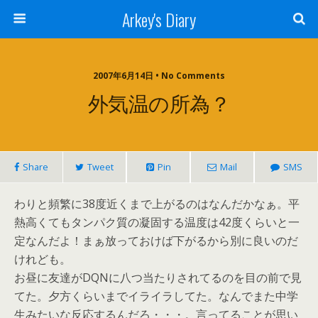
Arkey's Diary
2007年6月14日 • No Comments
外気温の所為？
Share
Tweet
Pin
Mail
SMS
わりと頻繁に38度近くまで上がるのはなんだかなぁ。平
熱高くてもタンパク質の凝固する温度は42度くらいと一
定なんだよ！まぁ放っておけば下がるから別に良いのだ
けれども。
お昼に友達がDQNに八つ当たりされてるのを目の前で見
てた。夕方くらいまでイライラしてた。なんでまた中学
生みたいな反応するんだろ・・・。言ってることが思い