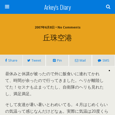
Arkey's Diary
2007年6月8日 • No Comments
丘珠空港
Share
Tweet
Pin
Mail
SMS
昼休みと休講が被ったので外に飯食いに連れてかれ
て、時間が余ったので行ってきました。ヘリが離陸し
てた！セスナも止まってたし、自衛隊のヘリも見れた
し、満足満足。
そして友達が暑い暑いとわめいてる。４月はじめくらい
の気温って感じなんだけどなぁ。実際に気温は20度くら