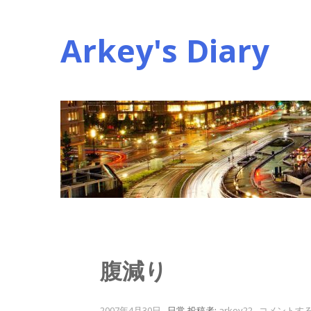
コ
ン
Arkey's Diary
テ
ン
ツ
へ
ス
キ
ッ
プ
腹減り
2007年4月30日
.
日常
投稿者:
arkey22
.
コメントす