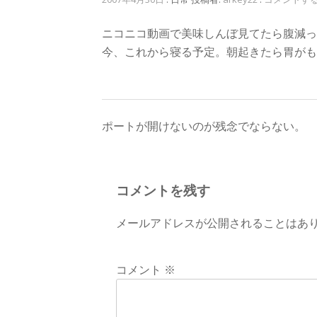
ニコニコ動画で美味しんぼ見てたら腹減っ
今、これから寝る予定。朝起きたら胃がも
投
ポートが開けないのが残念でならない。
稿
ナ
コメントを残す
ビ
メールアドレスが公開されることはあ
ゲ
ー
コメント
※
シ