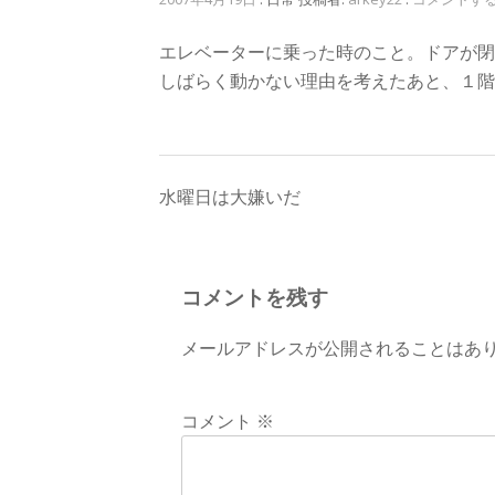
エレベーターに乗った時のこと。ドアが閉
しばらく動かない理由を考えたあと、１階
投
水曜日は大嫌いだ
稿
ナ
コメントを残す
ビ
メールアドレスが公開されることはあ
ゲ
ー
コメント
※
シ