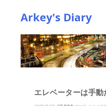
コ
ン
Arkey's Diary
テ
ン
ツ
へ
ス
キ
ッ
プ
エレベーターは手動
2007年4月19日
.
日常
投稿者:
arkey22
.
コメントす