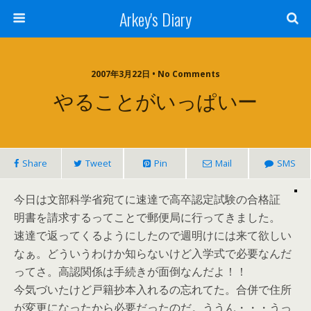
Arkey's Diary
2007年3月22日 • No Comments
やることがいっぱいー
Share
Tweet
Pin
Mail
SMS
今日は文部科学省宛てに速達で高卒認定試験の合格証
明書を請求するってことで郵便局に行ってきました。
速達で返ってくるようにしたので週明けには来て欲しい
なぁ。どういうわけか知らないけど入学式で必要なんだ
ってさ。高認関係は手続きが面倒なんだよ！！
今気づいたけど戸籍抄本入れるの忘れてた。合併で住所
が変更になったから必要だったのだ。ううん・・・うっ