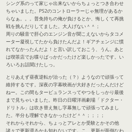
シング系のって家じゃ出来ないからちょっとつき合わせ
ちゃいました。PS2のコントローラーじゃ無理があるか
らなぁ。。。普免持ちの俺が負けるとか、悔しくて再挑
戦を挑んだりしてました。大人げない＾＾；
周りの騒音で肝心のエンジン音が聞こえないからタコメ
ーター凝視してたから負けたんだよ！ギアチェンジに慣
れてなかったんだよ！と言い訳しておこう、うん。あと
は喫茶店でお喋りばっかだったけど楽しかったです。い
ろいろお話聞けたしっ。
とりあえず昼夜逆転が治った（？）ようなので頑張って
維持するです。深夜の字幕映画が大好きだったんだけど
ねー。この間もタービュランスってやつをしっかり最後
まで見ちゃいました。昨日の日曜洋画劇場「ドクター・
ドリトル」は吹き替え無し字幕無しで頑張ってみまし
た。半分も理解できなかったけど＾＾；；；；
それからそれから、ちょっとアレとか受験とかその他
諸々で更新滞るかも知れないです。こ、更新が面倒なわ