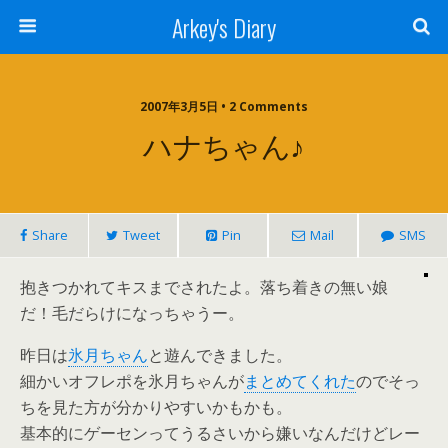
Arkey's Diary
2007年3月5日 • 2 Comments
ハナちゃん♪
Share
Tweet
Pin
Mail
SMS
抱きつかれてキスまでされたよ。落ち着きの無い娘
だ！毛だらけになっちゃうー。
昨日は
氷月ちゃん
と遊んできました。
細かいオフレポを氷月ちゃんが
まとめてくれた
のでそっ
ちを見た方が分かりやすいかもかも。
基本的にゲーセンってうるさいから嫌いなんだけどレー