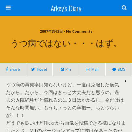
Arkey's Diary
2007年3月2日 • No Comments
うつ病ではない・・・はず。
Share
Tweet
Pin
Mail
SMS
うつ病の再発率は知らないけど、一度は克服した病気
だから。だから、今回はきっと大丈夫だと思うの。過
去の入院経験だと慣れるのに３日はかかるし、今だけは
そんな時間無い。もうちょっとの辛抱ー。ちとつらい
が！！！
どうでも良いけどFlickrから画像を投稿できる様になりま
したとさ。MTのバージョンアップに抜けがあったのが